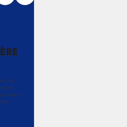
IÈRE
is, la
mesure
e de tous
rale.