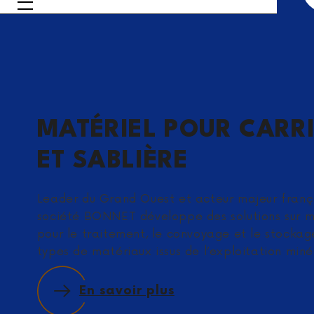
MATÉRIEL POUR CARR
ET SABLIÈRE
Leader du Grand Ouest et acteur majeur frança
société BONNET développe des solutions sur 
pour le traitement, le convoyage et le stockag
types de matériaux issus de l’exploitation miné
En savoir plus