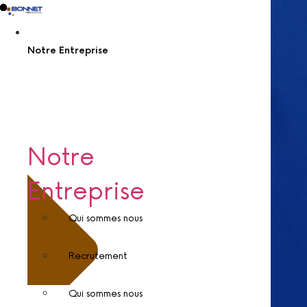
Aller
au
contenu
Notre Entreprise
Notre
Entreprise
Qui sommes nous
Recrutement
Qui sommes nous