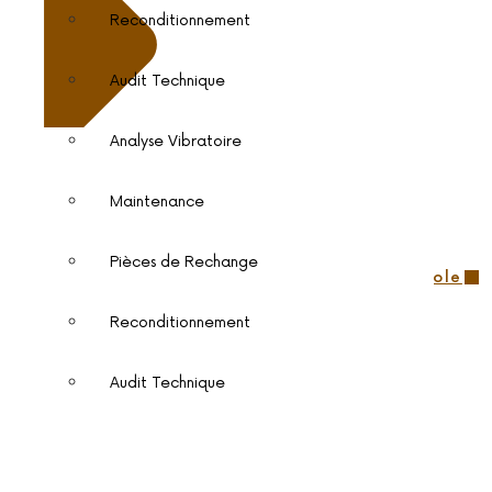
Reconditionnement
Audit Technique
Analyse Vibratoire
Maintenance
BONNET SA – BS MINERAL
Pièces de Rechange
2 rue Joseph Libner 79400 Saint Maixent l’Ecole
Notre partenaire :
SOTRES
Reconditionnement
Notre Entreprise
Notre Expertise
Audit Technique
Nos réalisations
Bonnet Services
Actualités