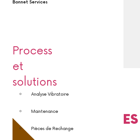
Bonnet Services
silos cylindriques ou carrés, posés au
sol ou sur pieds, avec des dispositifs
de vidange et d’extraction.
Process
et
solutions
Analyse Vibratoire
Maintenance
EXEMPLES
Pièces de Rechange