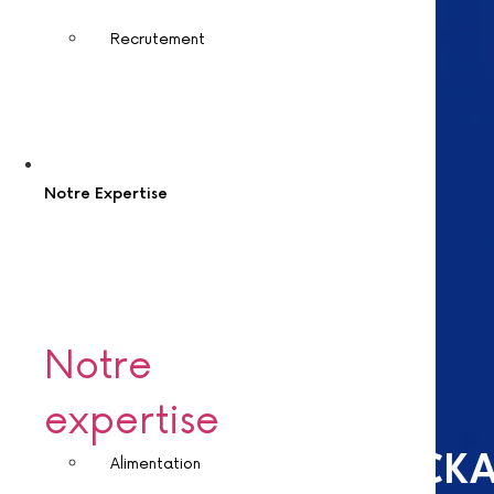
Recrutement
Notre Expertise
Notre
>
>
Accueil
Notre Expertise
Convoyage et Stockage
expertise
EXPERTISES
CONVOYAGE ET STOCK
Alimentation