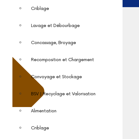
Criblage
Lavage et Débourbage
Concassage, Broyage
Recomposition et Chargement
Convoyage et Stockage
Convoyage et
BSV | Recyclage et Valorisation
Stockage
Alimentation
Le convoyage permet l’acheminement
des matériaux traités ou à traiter d’un
Criblage
poste à l’autre du circuit. De la
réception des produits bruts au