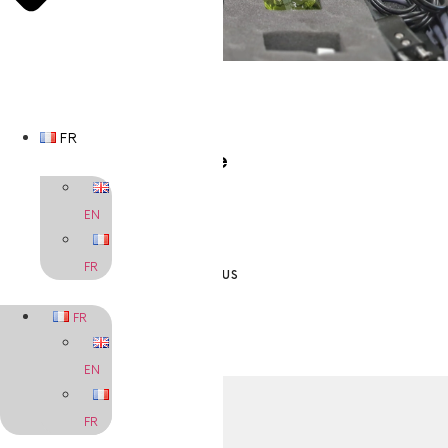
FR
Audit Technique
EN
FR
En savoir plus
FR
EN
FR