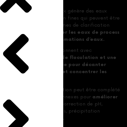
Le lavage des matériaux génère des eaux
chargées en argile ou en fines qui peuvent être
traitées dans nos systèmes de clarification
SOTRES afin de
recycler les eaux de process
et réduire vos consommations d’eaux.
Nos installations fonctionnent avec
des
systèmes régulés de floculation et une
architecture optimisée pour décanter
rapidement les eaux et concentrer les
boues.
Le système de décantation peut être complété
par des équipements annexes pour
améliorer
(correction de pH,
la qualité des eaux
élimination des flottants, précipitation
chimique des éléments).