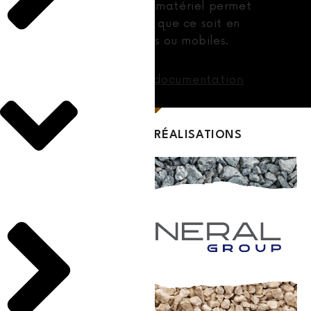
Notre large gamme de matériel permet
de
que ce soit en
couvrir vos besoins
installations sédentaires ou mobiles.
Télécharger la documentation
EXEMPLES DE RÉALISATIONS