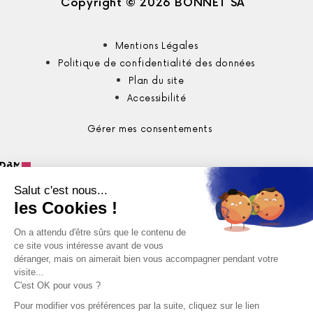
Copyright © 2026 BONNET SA
Mentions Légales
Politique de confidentialité des données
Plan du site
Accessibilité
Gérer mes consentements
Ma recherche
Rechercher
chercher